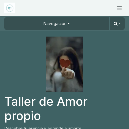
Ir al contenido
Navegación
Taller de Amor
propio
Descubre tu esencia y aprende a amarte