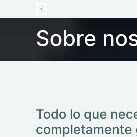
Ir al contenido
Inicio
Servicios
Eventos
Cursos
R
Sobre nos
Todo lo que nec
completamente g