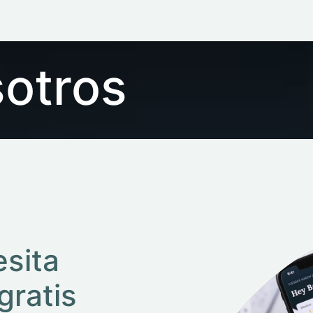
eservar una cita
otros
esita
ratis