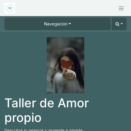
Ir al contenido
Navegación
Taller de Amor
propio
Descubre tu esencia y aprende a amarte