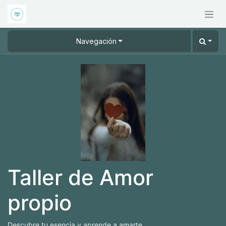
Ir al contenido
Navegación
Taller de Amor
propio
Descubre tu esencia y aprende a amarte